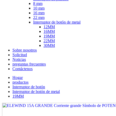
8 mm
10 mm
16 mm
22 mm
Interruptor de botón de metal
12MM
16MM
19MM
22MM
30MM
Sobre nosotros
Solicitud
Noticias
preguntas frecuentes
Contáctenos
Hogar
productos
Interruptor de botón
Interruptor de botón de metal
19MM