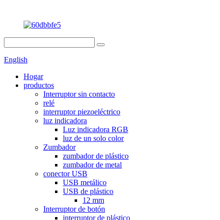
English
Hogar
productos
Interruptor sin contacto
relé
interruptor piezoeléctrico
luz indicadora
Luz indicadora RGB
luz de un solo color
Zumbador
zumbador de plástico
zumbador de metal
conector USB
USB metálico
USB de plástico
12 mm
Interruptor de botón
interruptor de plástico